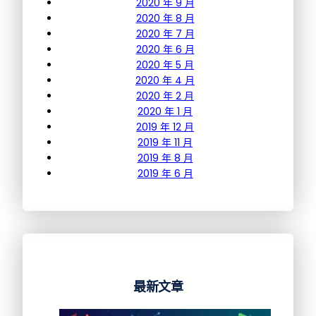
2020 年 9 月
2020 年 8 月
2020 年 7 月
2020 年 6 月
2020 年 5 月
2020 年 4 月
2020 年 2 月
2020 年 1 月
2019 年 12 月
2019 年 11 月
2019 年 8 月
2019 年 6 月
最新文章