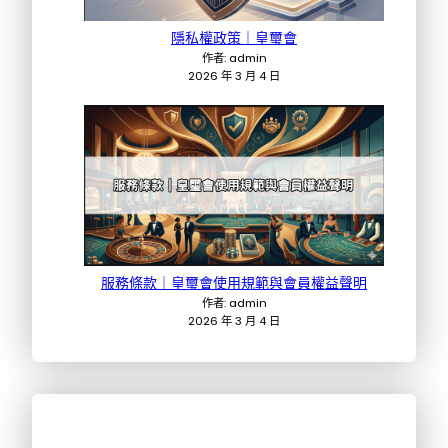
隱私權政策｜皇璽會
作者: admin
2026 年 3 月 4 日
服務條款｜皇璽會使用規範與會員權益聲明
作者: admin
2026 年 3 月 4 日