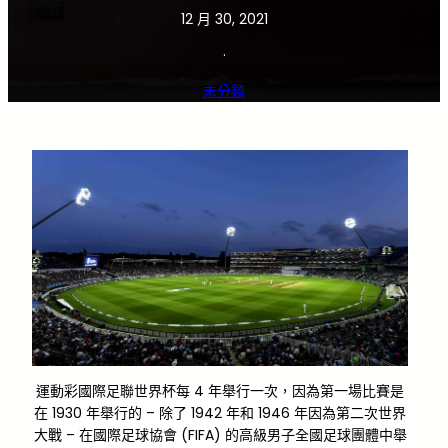
12 月 30, 2021
·
未分類
運動彩國際足聯世界杯每 4 年舉行一次，因為第一場比賽是
在 1930 年舉行的 – 除了 1942 年和 1946 年因為第二次世界
大戰 – 在國際足球協會 (FIFA) 的高級男子全國足球團體中舉