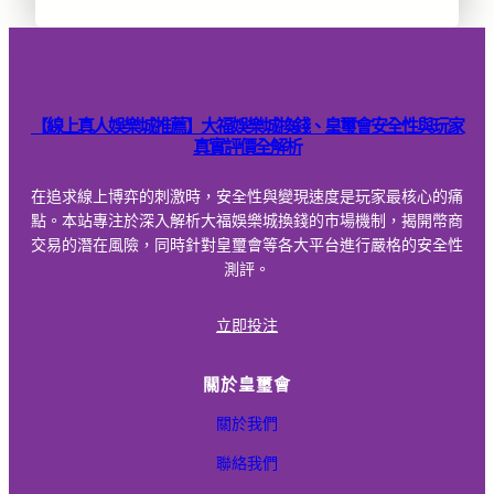
六合彩版路
北京賽車技巧
北京賽車開獎
【線上真人娛樂城推薦】大福娛樂城換錢、皇璽會安全性與玩家
真實評價全解析
台灣運彩
在追求線上博弈的刺激時，安全性與變現速度是玩家最核心的痛
大福娛樂城換錢
點。本站專注於深入解析大福娛樂城換錢的市場機制，揭開幣商
交易的潛在風險，同時針對皇璽會等各大平台進行嚴格的安全性
天宮聖女
測評。
娛樂城
立即投注
娛樂城1000送1000
關於皇璽會
娛樂城推薦dcard
關於我們
娛樂城推薦ptt
聯絡我們
娛樂城推薦排行