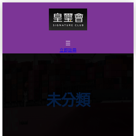
跳
至
主
要
內
容
立即註冊
未分類