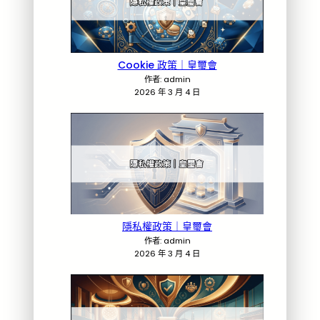
Cookie 政策｜皇璽會
作者: admin
2026 年 3 月 4 日
隱私權政策｜皇璽會
作者: admin
2026 年 3 月 4 日