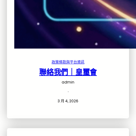
政策條款與平台資訊
聯絡我們｜皇璽會
admin
·
3 月 4, 2026