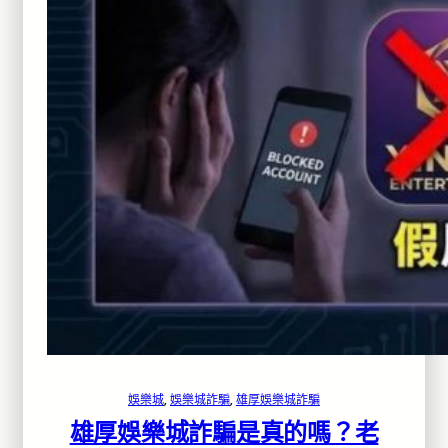
娛樂城
, 
娛樂城詐騙
, 
雄厚娛樂城詐騙
雄厚娛樂城詐騙是真的嗎？老