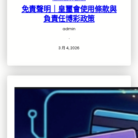
免責聲明｜皇璽會使用條款與
負責任博彩政策
admin
·
3 月 4, 2026