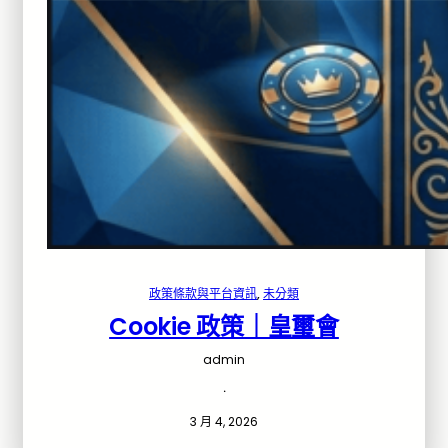
政策條款與平台資訊
, 
未分類
Cookie 政策｜皇璽會
admin
·
3 月 4, 2026