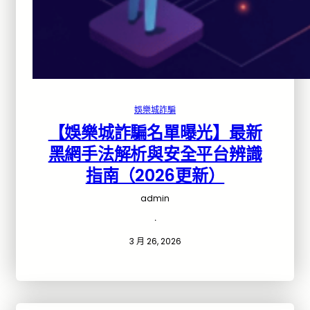
娛樂城詐騙
【娛樂城詐騙名單曝光】最新
黑網手法解析與安全平台辨識
指南（2026更新）
admin
·
3 月 26, 2026