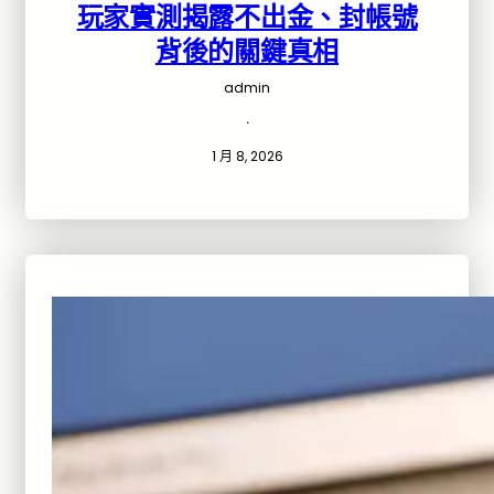
玩家實測揭露不出金、封帳號
背後的關鍵真相
admin
·
1 月 8, 2026