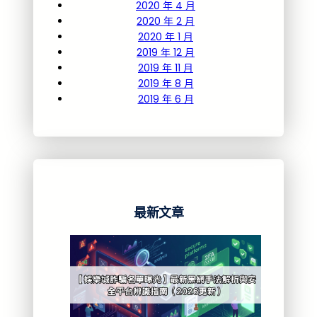
2020 年 4 月
2020 年 2 月
2020 年 1 月
2019 年 12 月
2019 年 11 月
2019 年 8 月
2019 年 6 月
最新文章