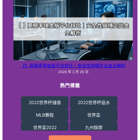
老虎機
賓果賓果
賓果賓果開獎
賓果賓果頭獎
通博娛樂
【】高賠率現金版平台評比｜安全性與穩定出金全解析
運動彩券
2026 年 3 月 26 日
運彩投注站
熱門標籤
雄厚娛樂城不出金
2022世界杯儲值
2022世界杯返水
雄厚娛樂城詐騙
MLB賽程
世界盃
雄厚娛樂城體驗金
世界盃2022
九州娛樂
韓國職棒直播
北京賽車技巧
北京賽車開獎