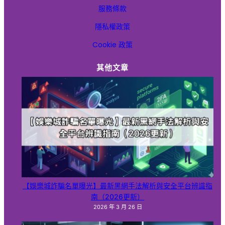
服務條款
娛樂城詐騙手法
隱私權政策
娛樂城體驗金
Cookie 政策
政策條款與平台資訊
其他文章
最新娛樂城
樂透
玩運彩即時比分
現金板
百家樂
皇璽會
【娛樂城詐騙名單曝光】最新黑網手法解析與安全平台辨識指
南（2026更新）
線上捕魚機
2026 年 3 月 26 日
線上百家樂賺錢