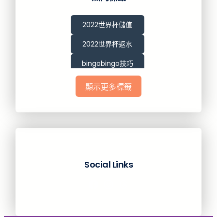
2022世界杯儲值
2022世界杯返水
bingobingo技巧
gofun娛樂城詐騙
顯示更多標籤
MLB賽程
tu娛樂城詐騙
世界盃
世界盃2022
Social Links
九州娛樂
Facebook
Instagram
Threads
六合彩樂透研究院