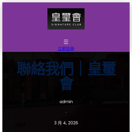
跳
至
主
要
內
容
立即註冊
聯絡我們｜皇璽
會
admin
·
3 月 4, 2026