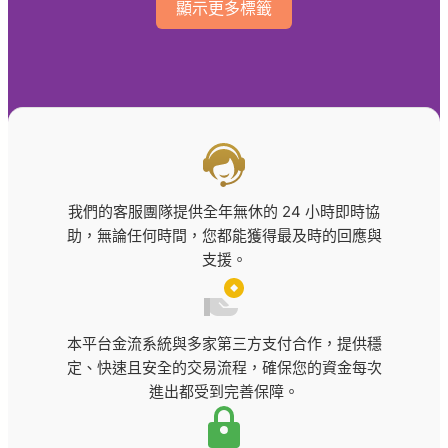
顯示更多標籤
鬥雞
天宮聖女
娛樂城
娛樂城1000送1000
娛樂城詐騙
娛樂城體驗金
政策條款與平台資訊
最新娛樂城
樂透
現金板
百家樂
我們的客服團隊提供全年無休的 24 小時即時協
助，無論任何時間，您都能獲得最及時的回應與
皇璽會
線上捕魚機
支援。
老虎機
賓果賓果開獎
通博娛樂
運動彩券
本平台金流系統與多家第三方支付合作，提供穩
運彩投注站
雄厚娛樂城詐騙
定、快速且安全的交易流程，確保您的資金每次
進出都受到完善保障。
韓國職棒直播
鬥雞