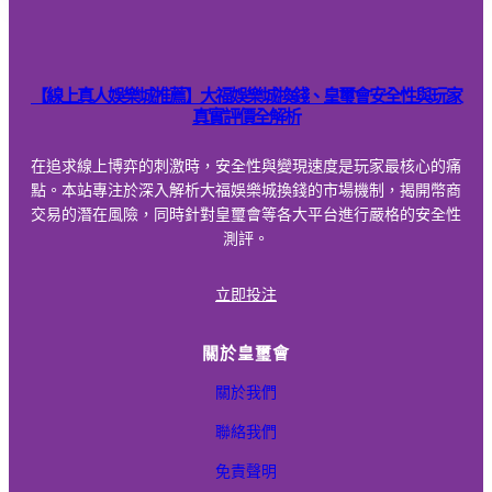
六合彩版路
北京賽車技巧
北京賽車開獎
【線上真人娛樂城推薦】大福娛樂城換錢、皇璽會安全性與玩家
真實評價全解析
台灣運彩
在追求線上博弈的刺激時，安全性與變現速度是玩家最核心的痛
大福娛樂城換錢
點。本站專注於深入解析大福娛樂城換錢的市場機制，揭開幣商
交易的潛在風險，同時針對皇璽會等各大平台進行嚴格的安全性
天宮聖女
測評。
娛樂城
立即投注
娛樂城1000送1000
關於皇璽會
娛樂城推薦dcard
關於我們
娛樂城推薦ptt
聯絡我們
娛樂城推薦排行
免責聲明
娛樂城詐騙