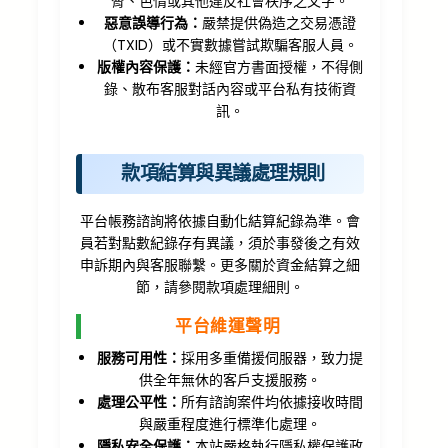
脅、色情或其他違反社會秩序之文字。
惡意誤導行為：
嚴禁提供偽造之交易憑證
（TXID）或不實數據嘗試欺騙客服人員。
版權內容保護：
未經官方書面授權，不得側
錄、散布客服對話內容或平台私有技術資
訊。
款項結算與異議處理規則
平台帳務諮詢將依據自動化結算紀錄為準。會
員若對點數紀錄存有異議，須於事發後之有效
申訴期內與客服聯繫。更多關於資金結算之細
節，請參閱款項處理細則。
平台維運聲明
服務可用性：
採用多重備援伺服器，致力提
供全年無休的客戶支援服務。
處理公平性：
所有諮詢案件均依據接收時間
與嚴重程度進行標準化處理。
隱私安全保護：
本站嚴格執行隱私權保護政