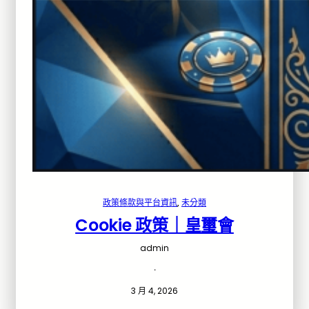
政策條款與平台資訊
, 
未分類
Cookie 政策｜皇璽會
admin
·
3 月 4, 2026