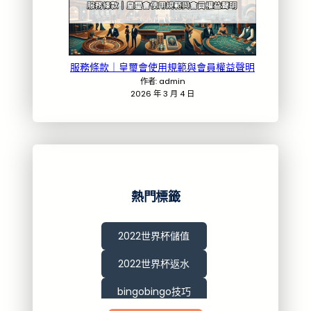
服務條款｜皇璽會使用規範與會員權益聲明
作者: admin
2026 年 3 月 4 日
熱門標籤
2022世界杯儲值
2022世界杯返水
bingobingo技巧