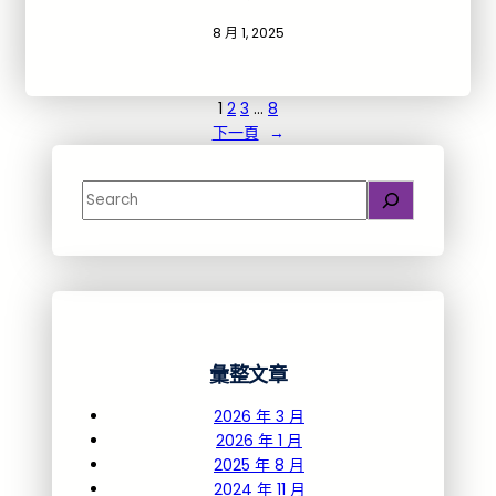
8 月 1, 2025
1
2
3
…
8
下一頁
→
S
e
a
r
c
h
彙整文章
2026 年 3 月
2026 年 1 月
2025 年 8 月
2024 年 11 月