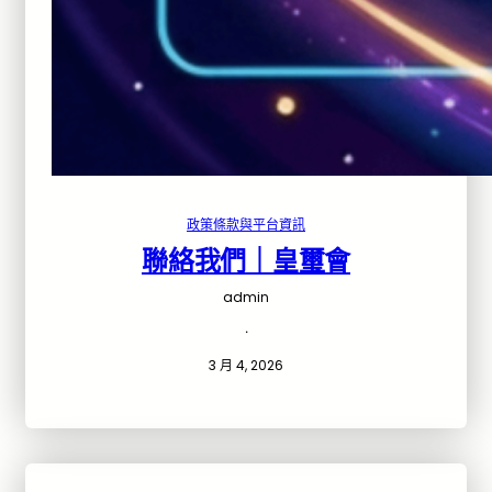
政策條款與平台資訊
聯絡我們｜皇璽會
admin
·
3 月 4, 2026