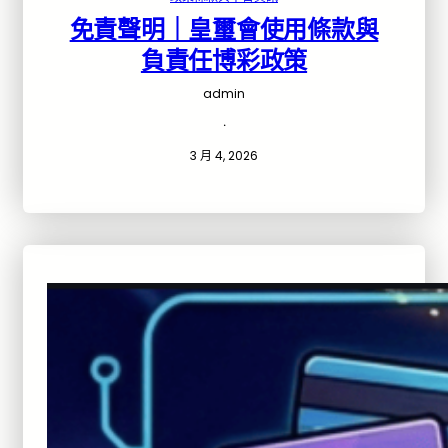
免責聲明｜皇璽會使用條款與
負責任博彩政策
admin
·
3 月 4, 2026