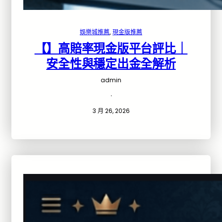
娛樂城推薦
, 
現金版推薦
【】高賠率現金版平台評比｜
安全性與穩定出金全解析
admin
·
3 月 26, 2026