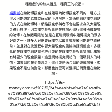
種遊戲的粉絲來說是一種真正的祝福。
娛樂城
在線賭博撲克和在線賭場內賭博撲克不同的一種方式
涉及可能強加給撲克玩家的下注限制。當通過網絡撲克網站
的方式在線賭博時，網絡撲克參與者不會被要求存入大量現
金進行賭注，因為撲克參與者是在賭場內進行這種卡牌娛樂
的賭博。在線賭場限制.這是在互聯網環境中賭博撲克的眾多
好處之一。許多人只需要玩撲克以取笑或接觸可能會花費硬
幣，並且對在此過程中冒大量現金的風險持謹慎態度。多樣
化的在線撲克網站將允許可能的在線撲克參與者猜測比賭場
有時更少的現金數量。這是網絡撲克網站的一個吸引人的特
徵。如果您想花少量現金，這可能是適合您的遊戲場景。如
果現金不是任何對象，那麼也許您可以選擇訪問實體在線賭
場。
https://9s-
money.com.tw/2021/11/24/%e4%bf%a1%e7%94%a8%
e7%89%88%e5%a6%82%e4%bd%95%e6%93%8a%e6%
95%97%e5%8f%b0%e7%81%a3%e7%9a%84%e6%96%b
0%e7%b6%b2%e4%b8%8a%e8%b3%ad%e5%a0%b4/