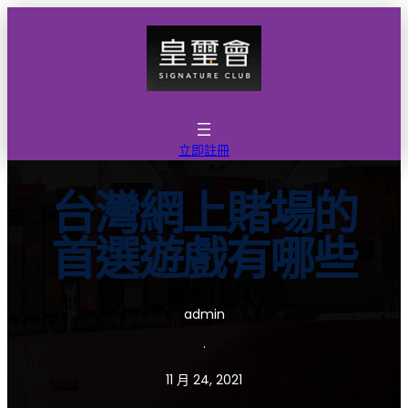
跳
至
主
要
內
容
立即註冊
台灣網上賭場的
首選遊戲有哪些
admin
·
11 月 24, 2021