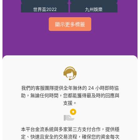
雄厚娛樂城體驗金
世界盃2022
九州娛樂
韓國職棒直播
北京賽車技巧
北京賽車開獎
顯示更多標籤
鬥雞
天宮聖女
娛樂城
娛樂城1000送1000
娛樂城詐騙
娛樂城體驗金
政策條款與平台資訊
最新娛樂城
樂透
現金板
百家樂
我們的客服團隊提供全年無休的 24 小時即時協
助，無論任何時間，您都能獲得最及時的回應與
皇璽會
線上捕魚機
支援。
老虎機
賓果賓果開獎
通博娛樂
運動彩券
本平台金流系統與多家第三方支付合作，提供穩
運彩投注站
雄厚娛樂城詐騙
定、快速且安全的交易流程，確保您的資金每次