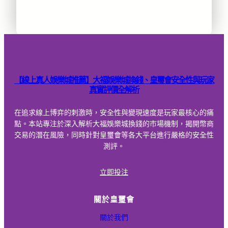
Facebook
Instagram
Threads
六合彩樂透研究院
六合彩版路
北京賽車技巧
北京賽車開獎
【線上真人娛樂城推薦】大福娛樂城換錢、皇璽會安全性與玩家
真實評價全解析
台灣運彩
在追求線上博弈的刺激時，安全性與變現速度是玩家最核心的痛
大福娛樂城換錢
點。本站專注於深入解析大福娛樂城換錢的市場機制，揭開幣商
交易的潛在風險，同時針對皇璽會等各大平台進行嚴格的安全性
天宮聖女
測評。
娛樂城
立即投注
娛樂城1000送1000
關於皇璽會
娛樂城推薦dcard
關於我們
娛樂城推薦ptt