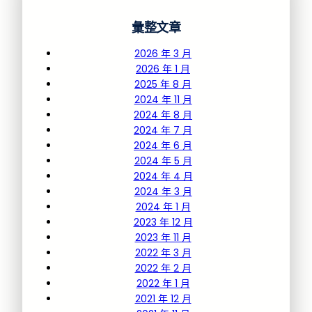
彙整文章
2026 年 3 月
2026 年 1 月
2025 年 8 月
2024 年 11 月
2024 年 8 月
2024 年 7 月
2024 年 6 月
2024 年 5 月
2024 年 4 月
2024 年 3 月
2024 年 1 月
2023 年 12 月
2023 年 11 月
2022 年 3 月
2022 年 2 月
2022 年 1 月
2021 年 12 月