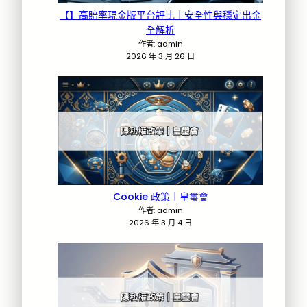
【】高賠率現金版平台評比｜安全性與穩定出金
全解析
作者: admin
2026 年 3 月 26 日
Cookie 政策｜皇璽會
作者: admin
2026 年 3 月 4 日