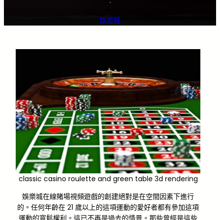
·
娛樂城
classic casino roulette and green table 3d rendering
娛樂城在線賭場視頻遊戲的創建絕對是在空間因素下進行
的。任何年齡在 21 歲以上的這項運動的愛好者都有參加這項
運動的寬鬆權利。這已不再是過去的情景。那些曾經是這些