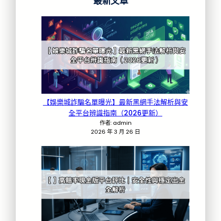
最新文章
【娛樂城詐騙名單曝光】最新黑網手法解析與安
全平台辨識指南（2026更新）
作者: admin
2026 年 3 月 26 日