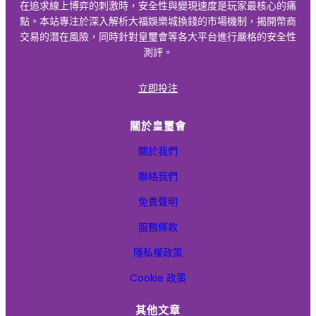
在追求線上博弈的刺激時，安全性與變現速度是玩家最核心的痛
大福娛樂城換錢
點。本站專注於深入解析大福娛樂城換錢的市場機制，揭開幣商
交易的潛在風險，同時針對皇璽會等各大平台進行嚴格的安全性
天宮聖女
測評。
娛樂城
立即投注
娛樂城1000送1000
關於皇璽會
娛樂城推薦dcard
關於我們
娛樂城推薦ptt
聯絡我們
娛樂城推薦排行
免責聲明
娛樂城詐騙
服務條款
娛樂城詐騙手法
隱私權政策
娛樂城體驗金
Cookie 政策
政策條款與平台資訊
其他文章