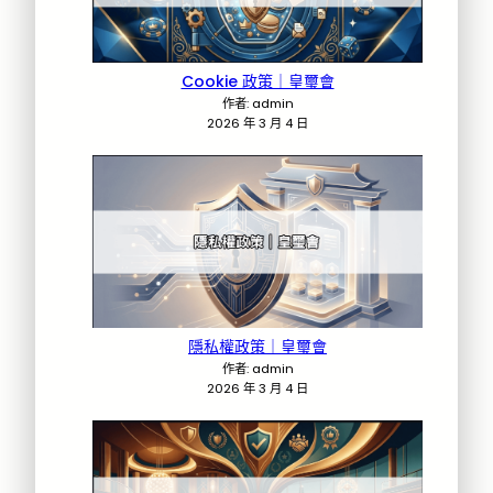
Cookie 政策｜皇璽會
作者: admin
2026 年 3 月 4 日
隱私權政策｜皇璽會
作者: admin
2026 年 3 月 4 日