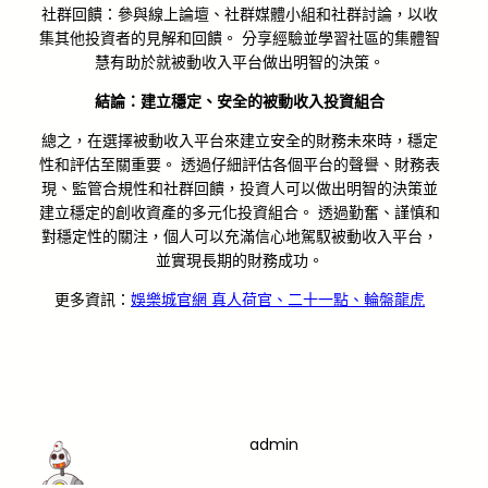
社群回饋：參與線上論壇、社群媒體小組和社群討論，以收
集其他投資者的見解和回饋。 分享經驗並學習社區的集體智
慧有助於就被動收入平台做出明智的決策。
結論：建立穩定、安全的被動收入投資組合
總之，在選擇被動收入平台來建立安全的財務未來時，穩定
性和評估至關重要。 透過仔細評估各個平台的聲譽、財務表
現、監管合規性和社群回饋，投資人可以做出明智的決策並
建立穩定​​的創收資產的多元化投資組合。 透過勤奮、謹慎和
對穩定性的關注，個人可以充滿信心地駕馭被動收入平台，
並實現長期的財務成功。
更多資訊：
娛樂城官網 真人荷官、二十一點、輪盤龍虎
admin