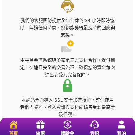
最新娛樂城
樂透
現金板
百家樂
我們的客服團隊提供全年無休的 24 小時即時協
助，無論任何時間，您都能獲得最及時的回應與
皇璽會
線上捕魚機
支援。
老虎機
賓果賓果開獎
通博娛樂
運動彩券
本平台金流系統與多家第三方支付合作，提供穩
運彩投注站
雄厚娛樂城詐騙
定、快速且安全的交易流程，確保您的資金每次
進出都受到完善保障。
韓國職棒直播
鬥雞
本網站全面導入 SSL 安全加密技術，確保使用
者個人資料、登入資訊與支付紀錄皆受到最高等
級保護。
首頁
優惠
體驗金
客服
我的