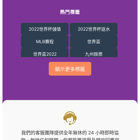
雄厚娛樂城不出金
熱門標籤
雄厚娛樂城詐騙
雄厚娛樂城體驗金
2022世界杯儲值
2022世界杯返水
韓國職棒直播
MLB賽程
世界盃
鬥雞
世界盃2022
九州娛樂
北京賽車技巧
北京賽車開獎
顯示更多標籤
天宮聖女
娛樂城
娛樂城1000送1000
娛樂城詐騙
娛樂城體驗金
政策條款與平台資訊
最新娛樂城
樂透
現金板
百家樂
我們的客服團隊提供全年無休的 24 小時即時協