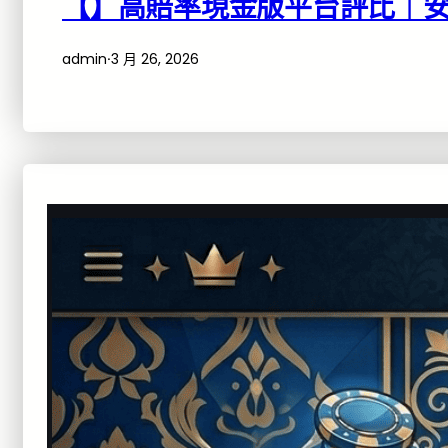
【】高賠率現金版平台評比｜
admin
3 月 26, 2026
·