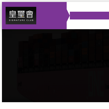
跳
至
主
要
內
容