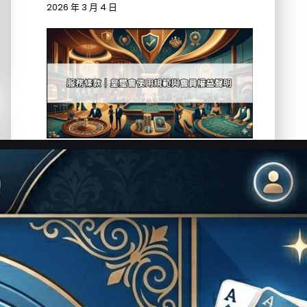
2026 年 3 月 4 日
服務條款｜皇璽會使用規範與會員權益聲
明
作者: admin
2026 年 3 月 4 日
熱門標籤