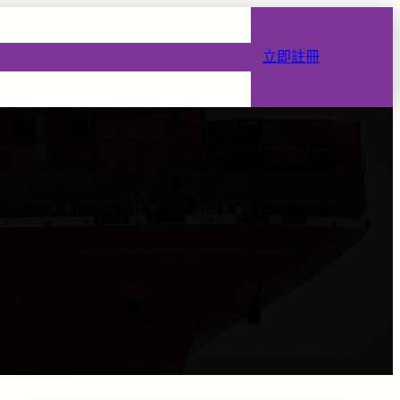
立即註冊
娛樂城詐騙