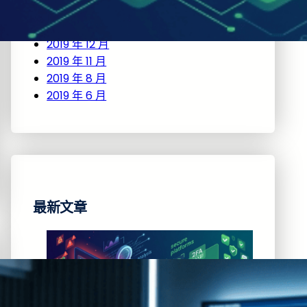
2020 年 2 月
2020 年 1 月
2019 年 12 月
2019 年 11 月
2019 年 8 月
2019 年 6 月
最新文章