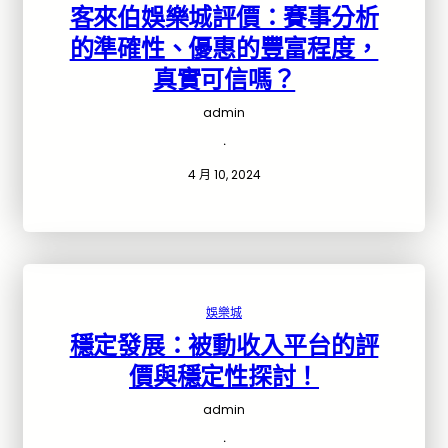
客來伯娛樂城評價：賽事分析
的準確性、優惠的豐富程度，
真實可信嗎？
admin
·
4 月 10, 2024
娛樂城
穩定發展：被動收入平台的評
價與穩定性探討！
admin
·