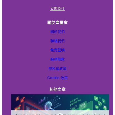
娛樂城推薦dcard
立即投注
娛樂城推薦ptt
關於皇璽會
娛樂城推薦排行
關於我們
娛樂城詐騙
聯絡我們
娛樂城詐騙手法
免責聲明
娛樂城體驗金
服務條款
政策條款與平台資訊
隱私權政策
Cookie 政策
最新娛樂城
樂透
其他文章
玩運彩即時比分
現金板