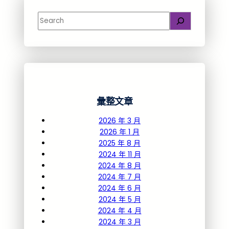
S
e
a
r
c
h
彙整文章
2026 年 3 月
2026 年 1 月
2025 年 8 月
2024 年 11 月
2024 年 8 月
2024 年 7 月
2024 年 6 月
2024 年 5 月
2024 年 4 月
2024 年 3 月