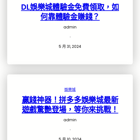
DL娛樂城體驗金免費領取，如
何靠體驗金賺錢？
admin
·
5 月 31, 2024
娛樂城
贏錢神器！拼多多娛樂城最新
遊戲驚艷登場，等你來挑戰！
admin
·
5 月 10, 2024