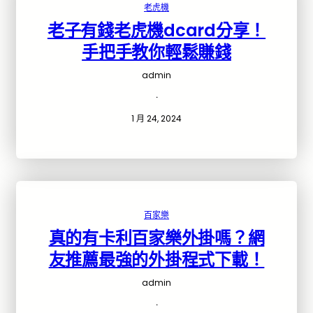
老虎機
老子有錢老虎機dcard分享！
手把手教你輕鬆賺錢
admin
·
1 月 24, 2024
百家樂
真的有卡利百家樂外掛嗎？網
友推薦最強的外掛程式下載！
admin
·