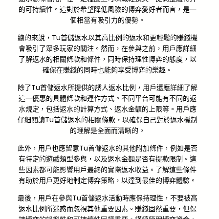
的可持續性。這對於希望降低風險的博弈愛好者而言，是一
個相當有吸引力的優勢。
總的來說，Tu首儲返水以其高比例的返水和更輕鬆的賺錢機
會吸引了眾多玩家的關注。然而，在參與之前，用戶應詳細
了解返水的相關條款和條件，同時保持理性博弈的態度，以
確保在賺錢的同時也能夠享受博弈的樂趣。
除了Tu首儲返水所提供的誘人返水比例，用戶還應詳細了解
這一優惠的具體條款和運作方式。不同平台可能有不同的返
水規定，包括返水的計算方式、返水金額的上限等。用戶應
仔細閱讀Tu首儲返水的相關條款，以確保自己對於返水機制
的理解是全面而清晰的。
此外，用戶也應留意Tu首儲返水的其他附加條件，例如是否
有特定的遊戲類型參與，以及返水金額是否有提款限制。這
些因素都可能影響用戶最終的實際返水收益。了解這些條件
有助於用戶更好地制定博弈策略，以達到最佳的博弈體驗。
最後，用戶在參與Tu首儲返水活動時應保持理性，不要被高
返水比例所迷惑而忽視其他重要因素。賺錢固然重要，但保