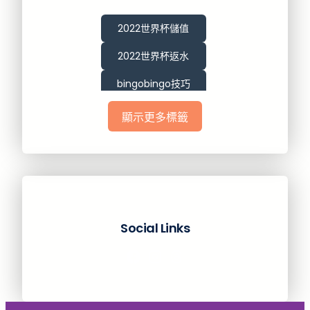
2022世界杯儲值
2022世界杯返水
bingobingo技巧
gofun娛樂城詐騙
顯示更多標籤
MLB賽程
tu娛樂城詐騙
世界盃
世界盃2022
Social Links
九州娛樂
Facebook
Instagram
Threads
六合彩樂透研究院
六合彩版路