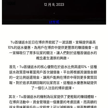
12 月 8, 2023
·
娛樂城
Tu首儲返水近日在博弈界掀起了一波話題，宣稱提供最高
10%的返水優惠，為用戶在博弈中提供更豐厚的賺錢機會。這
一宣稱吸引了眾多玩家的關注，讓人們對於這種首儲返水的
概念產生濃厚的興趣。
首先，Tu首儲返水的核心優勢在於返水比例高達10%。這種
返水政策意味著當用戶首次儲值後，平台將根據其儲值金額
的一定比例返還現金，讓用戶能夠在博弈中得到更多實質回
報。對於追求高額回報的玩家而言，這種返水優惠無疑提供
了一個引人注目的博弈選擇。
其次，Tu首儲返水的機制為玩家提供了更輕鬆的賺錢體驗。
在博弈活動中，資金管理是一個重要的考慮因素，而高額的
返水意味著用戶在一定程度上可以減輕損失，提高整體博弈