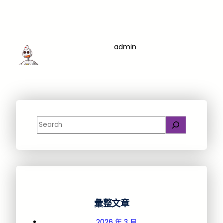
admin
Search
彙整文章
2026 年 3 月