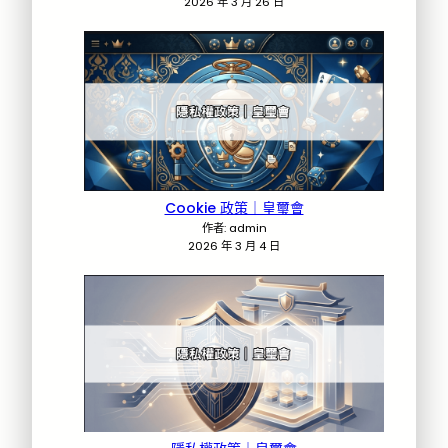
2026 年 3 月 26 日
Cookie 政策｜皇璽會
作者: admin
2026 年 3 月 4 日