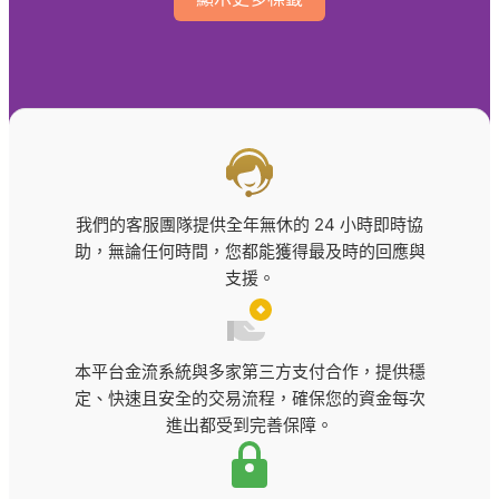
鬥雞
天宮聖女
娛樂城
娛樂城1000送1000
娛樂城詐騙
娛樂城體驗金
政策條款與平台資訊
最新娛樂城
樂透
現金板
百家樂
我們的客服團隊提供全年無休的 24 小時即時協
助，無論任何時間，您都能獲得最及時的回應與
皇璽會
線上捕魚機
支援。
老虎機
賓果賓果開獎
通博娛樂
運動彩券
本平台金流系統與多家第三方支付合作，提供穩
運彩投注站
雄厚娛樂城詐騙
定、快速且安全的交易流程，確保您的資金每次
進出都受到完善保障。
韓國職棒直播
鬥雞