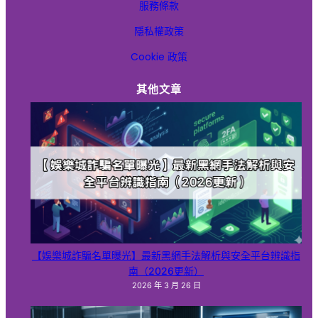
服務條款
娛樂城詐騙手法
隱私權政策
娛樂城體驗金
Cookie 政策
政策條款與平台資訊
其他文章
最新娛樂城
樂透
玩運彩即時比分
現金板
百家樂
皇璽會
【娛樂城詐騙名單曝光】最新黑網手法解析與安全平台辨識指
南（2026更新）
線上捕魚機
2026 年 3 月 26 日
線上百家樂賺錢