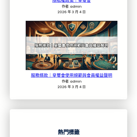
隱私權政策｜皇璽會
作者: admin
2026 年 3 月 4 日
服務條款｜皇璽會使用規範與會員權益聲明
作者: admin
2026 年 3 月 4 日
熱門標籤