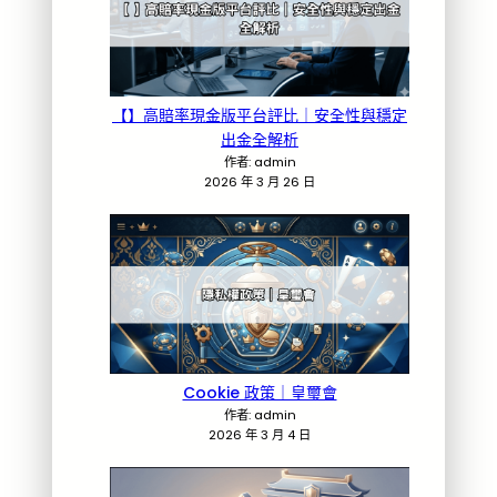
【】高賠率現金版平台評比｜安全性與穩定
出金全解析
作者: admin
2026 年 3 月 26 日
Cookie 政策｜皇璽會
作者: admin
2026 年 3 月 4 日