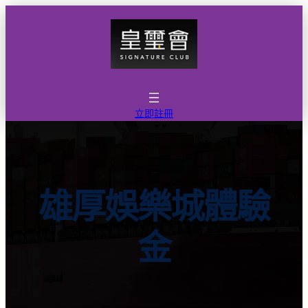
跳
至
主
要
內
容
立即註冊
雄厚娛樂城體驗
金