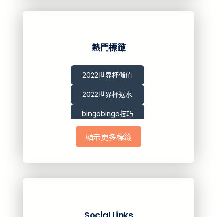
熱門標籤
2022世界杯儲值
2022世界杯返水
bingobingo技巧
gofun娛樂城詐騙
顯示更多標籤
MLB賽程
tu娛樂城詐騙
世界盃
世界盃2022
Social Links