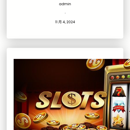
admin
·
11 月 4, 2024