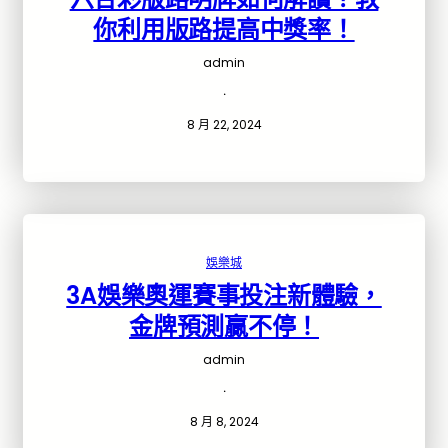
你利用版路提高中獎率！
admin
·
8 月 22, 2024
娛樂城
3A娛樂奧運賽事投注新體驗，
金牌預測贏不停！
admin
·
8 月 8, 2024