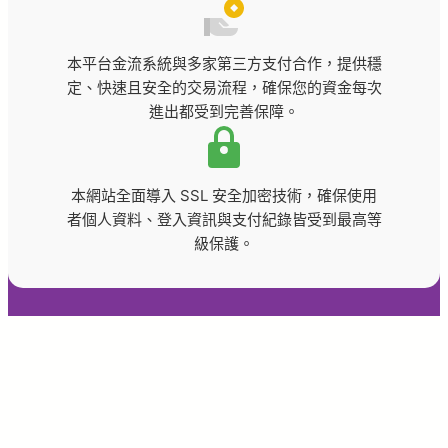
通博娛樂
運動彩券
本平台金流系統與多家第三方支付合作，提供穩
運彩投注站
雄厚娛樂城詐騙
定、快速且安全的交易流程，確保您的資金每次
進出都受到完善保障。
韓國職棒直播
鬥雞
本網站全面導入 SSL 安全加密技術，確保使用
者個人資料、登入資訊與支付紀錄皆受到最高等
級保護。