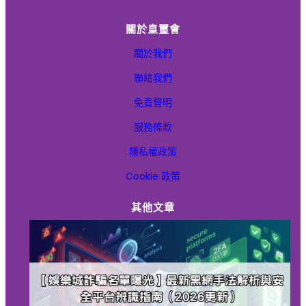
娛樂城推薦ptt
關於皇璽會
娛樂城推薦排行
關於我們
娛樂城詐騙
聯絡我們
娛樂城詐騙手法
免責聲明
娛樂城體驗金
服務條款
政策條款與平台資訊
隱私權政策
Cookie 政策
最新娛樂城
樂透
其他文章
玩運彩即時比分
現金板
百家樂