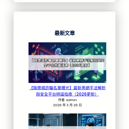
最新文章
【娛樂城詐騙名單曝光】最新黑網手法解析
與安全平台辨識指南（2026更新）
作者: admin
2026 年 3 月 26 日