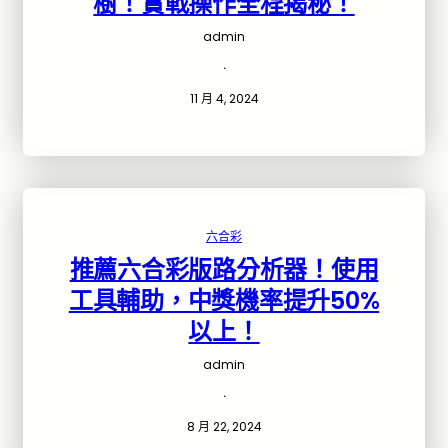
樹！實戰操作全程揭秘！
admin
·
11 月 4, 2024
六合彩
推薦六合彩版路分析器！使用
工具輔助，中獎機率提升50%
以上！
admin
·
8 月 22, 2024