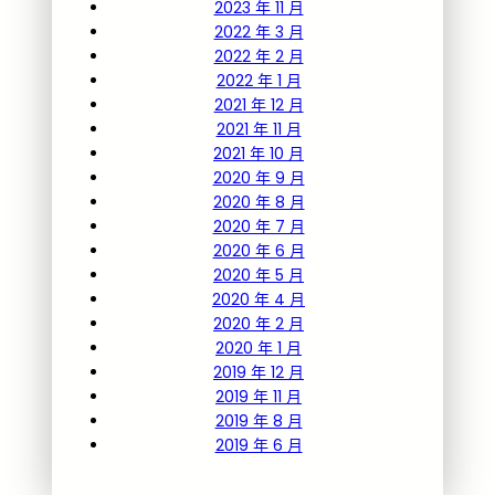
2023 年 11 月
2022 年 3 月
2022 年 2 月
2022 年 1 月
2021 年 12 月
2021 年 11 月
2021 年 10 月
2020 年 9 月
2020 年 8 月
2020 年 7 月
2020 年 6 月
2020 年 5 月
2020 年 4 月
2020 年 2 月
2020 年 1 月
2019 年 12 月
2019 年 11 月
2019 年 8 月
2019 年 6 月