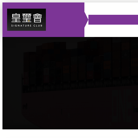
跳
至
主
要
內
容