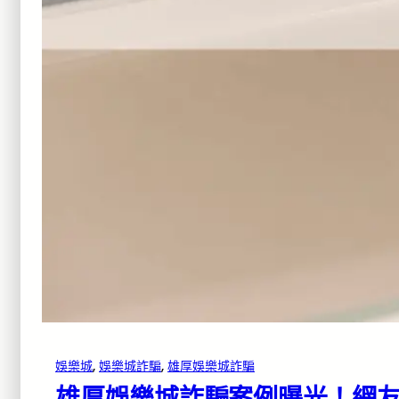
娛樂城
, 
娛樂城詐騙
, 
雄厚娛樂城詐騙
雄厚娛樂城詐騙案例曝光！網