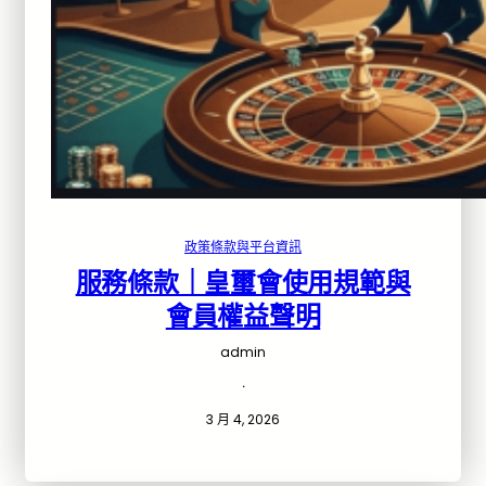
政策條款與平台資訊
服務條款｜皇璽會使用規範與
會員權益聲明
admin
·
3 月 4, 2026