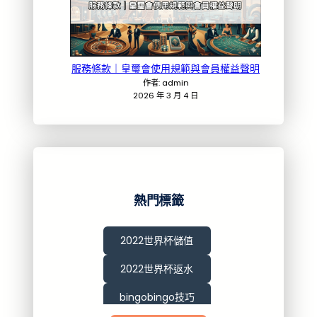
服務條款｜皇璽會使用規範與會員權益聲明
作者: admin
2026 年 3 月 4 日
熱門標籤
2022世界杯儲值
2022世界杯返水
bingobingo技巧