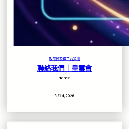
政策條款與平台資訊
聯絡我們｜皇璽會
admin
·
3 月 4, 2026