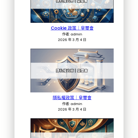
Cookie 政策｜皇璽會
作者: admin
2026 年 3 月 4 日
隱私權政策｜皇璽會
作者: admin
2026 年 3 月 4 日