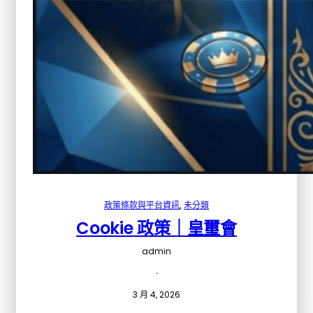
政策條款與平台資訊
, 
未分類
Cookie 政策｜皇璽會
admin
·
3 月 4, 2026