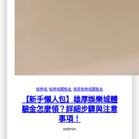
娛樂城
, 
娛樂城體驗金
, 
雄厚娛樂城體驗金
【新手懶人包】雄厚娛樂城體
驗金怎麼領？詳細步驟與注意
事項！
admin
·