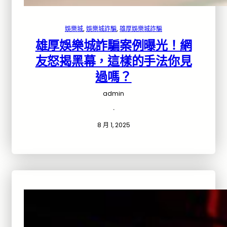
娛樂城
, 
娛樂城詐騙
, 
雄厚娛樂城詐騙
雄厚娛樂城詐騙案例曝光！網
友怒揭黑幕，這樣的手法你見
過嗎？
admin
·
8 月 1, 2025