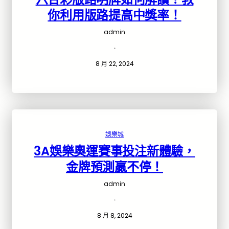
你利用版路提高中獎率！
admin
·
8 月 22, 2024
娛樂城
3A娛樂奧運賽事投注新體驗，
金牌預測贏不停！
admin
·
8 月 8, 2024