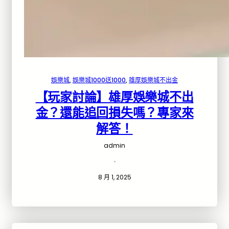
娛樂城
, 
娛樂城1000送1000
, 
雄厚娛樂城不出金
【玩家討論】雄厚娛樂城不出
金？還能追回損失嗎？專家來
解答！
admin
·
8 月 1, 2025