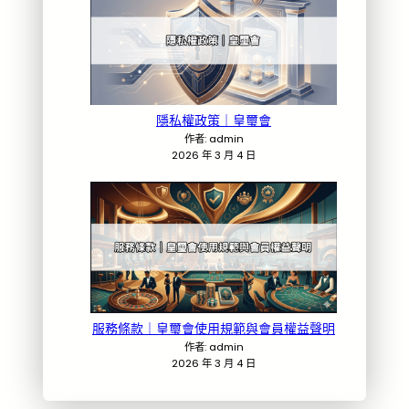
隱私權政策｜皇璽會
作者: admin
2026 年 3 月 4 日
服務條款｜皇璽會使用規範與會員權益聲明
作者: admin
2026 年 3 月 4 日