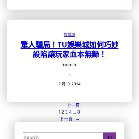
娛樂城
驚人騙局！TU娛樂城如何巧妙
設陷讓玩家血本無歸！
admin
·
7 月 13, 2024
←
上一頁
1
2
3
4
…
8
下一頁
→
S