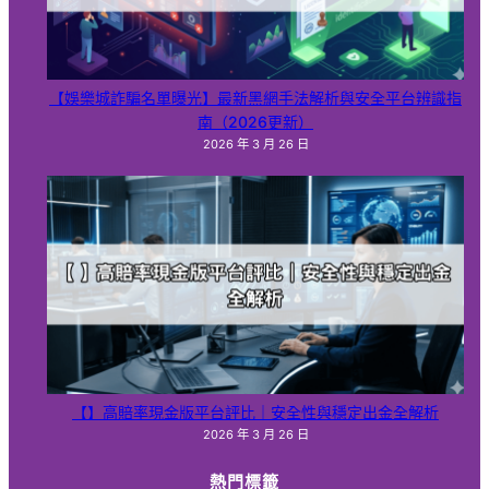
皇璽會
線上捕魚機
線上百家樂賺錢
【娛樂城詐騙名單曝光】最新黑網手法解析與安全平台辨識指
南（2026更新）
老虎機
2026 年 3 月 26 日
賓果賓果
賓果賓果開獎
賓果賓果頭獎
通博娛樂
運動彩券
運彩投注站
【】高賠率現金版平台評比｜安全性與穩定出金全解析
2026 年 3 月 26 日
雄厚娛樂城不出金
熱門標籤